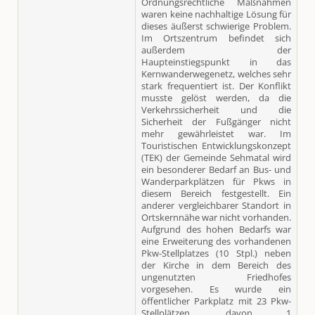
Ordnungsrechtliche Maßnahmen
waren keine nachhaltige Lösung für
dieses äußerst schwierige Problem.
Im Ortszentrum befindet sich
außerdem der
Haupteinstiegspunkt in das
Kernwanderwegenetz, welches sehr
stark frequentiert ist. Der Konflikt
musste gelöst werden, da die
Verkehrssicherheit und die
Sicherheit der Fußgänger nicht
mehr gewährleistet war. Im
Touristischen Entwicklungskonzept
(TEK) der Gemeinde Sehmatal wird
ein besonderer Bedarf an Bus- und
Wanderparkplätzen für Pkws in
diesem Bereich festgestellt. Ein
anderer vergleichbarer Standort in
Ortskernnähe war nicht vorhanden.
Aufgrund des hohen Bedarfs war
eine Erweiterung des vorhandenen
Pkw-Stellplatzes (10 Stpl.) neben
der Kirche in dem Bereich des
ungenutzten Friedhofes
vorgesehen. Es wurde ein
öffentlicher Parkplatz mit 23 Pkw-
Stellplätzen, davon 1