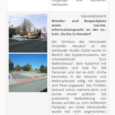
Fußgänger und Radfahrer,
verbessert.
Kategorie Wirtschaft (B)
Wander- und Busparkplatz
sowie tourist.
Informationspunkt an der ev.-
luth. Kirche in Neudorf
Der Ortskern des Sehmataler
Ortsteiles Neudorf an der
Karlsbader Straße (S266) wurde im
Bereich des Suppenmuseums, der
Schauwerkstatt "Zum
Weihrichkarzl", dem Kaiserhof mit
Gaststätte und Saal für 300
Personen und der ev.-luth. Kirche
besonders in der Advents- und
Weihnachtszeit völlig mit Bussen
und Pkws zugeparkt. Das Problem
bestand schon mehrere Jahre und
wurde immer prekärer. Die
praktizierte Weiterleitung von
Bussen auf den ca. 2 km entfernten
Parkplatz am Hotel Vierenstraße
wurde real nicht angenommen.