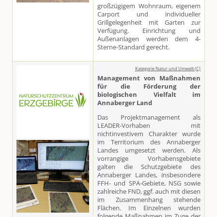
großzügigem Wohnraum, eigenem
Carport und individueller
Grillgelegenheit mit Garten zur
Verfügung. Einrichtung und
Außenanlagen werden dem 4-
Sterne-Standard gerecht.
Kategorie Natur und Umwelt (C)
Management von Maßnahmen
für die Förderung der
biologischen Vielfalt im
Annaberger Land
Das Projektmanagement als
LEADER-Vorhaben mit
nichtinvestivem Charakter wurde
im Territorium des Annaberger
Landes umgesetzt werden. Als
vorrangige Vorhabensgebiete
galten die Schutzgebiete des
Annaberger Landes, insbesondere
FFH- und SPA-Gebiete, NSG sowie
zahlreiche FND, ggf. auch mit diesen
im Zusammenhang stehende
Flächen. Im Einzelnen wurden
folgende Maßnahmen im Zuge der