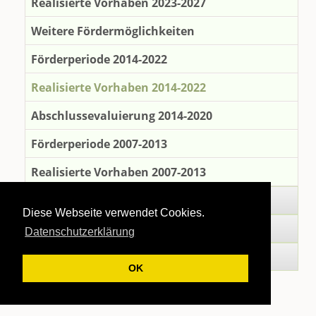
Realisierte Vorhaben 2023-2027
Weitere Fördermöglichkeiten
Förderperiode 2014-2022
Realisierte Vorhaben 2014-2022
Abschlussevaluierung 2014-2020
Förderperiode 2007-2013
Realisierte Vorhaben 2007-2013
Gastgeber
Diese Webseite verwendet Cookies.
Region
Datenschutzerklärung
Links
OK