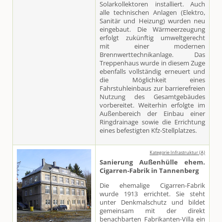
Solarkollektoren installiert. Auch
alle technischen Anlagen (Elektro,
Sanitär und Heizung) wurden neu
eingebaut. Die Wärmeerzeugung
erfolgt zukünftig umweltgerecht
mit einer modernen
Brennwerttechnikanlage. Das
Treppenhaus wurde in diesem Zuge
ebenfalls vollständig erneuert und
die Möglichkeit eines
Fahrstuhleinbaus zur barrierefreien
Nutzung des Gesamtgebäudes
vorbereitet. Weiterhin erfolgte im
Außenbereich der Einbau einer
Ringdrainage sowie die Errichtung
eines befestigten Kfz-Stellplatzes.
Kategorie Infrastruktur (A)
Sanierung Außenhülle ehem.
Cigarren-Fabrik in Tannenberg
Die ehemalige Cigarren-Fabrik
wurde 1913 errichtet. Sie steht
unter Denkmalschutz und bildet
gemeinsam mit der direkt
benachbarten Fabrikanten-Villa ein