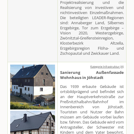
Projektrealisierung und die
Realisierung von investiven und
nichtinvestiven Einzelmaßnahmen.
Die beteiligten LEADER-Regionen
sind: Annaberger Land, Silbernes
Erzgebirge, Tor zum Erzgebirge –
Vision 2020, Westerzgebirge,
Zwönitztal-Greifensteinregion,
Klosterbezirk Altzella,
Erzgebirgsregion Flöha- und
Zschopautal und Zwickauer Land.
Kategorie Infrastruktur (A)
Sanierung Außenfassade
Wohnhaus in Jöhstadt
Das 1939 erbaute Gebäude ist
ortsbildprägend und befindet sich
an der Hauptverkehrsstraße zur
Preßnitzthalbahn/Bahnhof im
Innenbereich von Jöhstadt.
Touristen und Nutzer der Bahn
müssen am Gebäude vorbei laufen
bzw. fahren. Das Gebäude wird vom
Antragsteller, der Schwester mit
Kindern und dem Vater bewohnt.