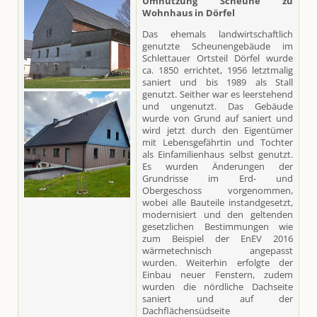
Umnutzung Scheune zu
Wohnhaus in Dörfel
Das ehemals landwirtschaftlich
genutzte Scheunengebäude im
Schlettauer Ortsteil Dörfel wurde
ca. 1850 errichtet, 1956 letztmalig
saniert und bis 1989 als Stall
genutzt. Seither war es leerstehend
und ungenutzt. Das Gebäude
wurde von Grund auf saniert und
wird jetzt durch den Eigentümer
mit Lebensgefährtin und Tochter
als Einfamilienhaus selbst genutzt.
Es wurden Änderungen der
Grundrisse im Erd- und
Obergeschoss vorgenommen,
wobei alle Bauteile instandgesetzt,
modernisiert und den geltenden
gesetzlichen Bestimmungen wie
zum Beispiel der EnEV 2016
wärmetechnisch angepasst
wurden. Weiterhin erfolgte der
Einbau neuer Fenstern, zudem
wurden die nördliche Dachseite
saniert und auf der
Dachflächensüdseite