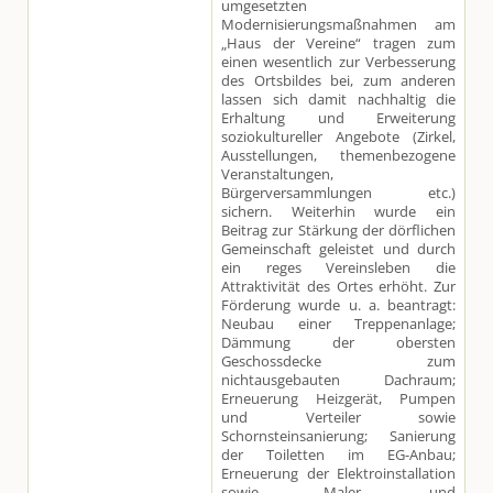
umgesetzten
Modernisierungsmaßnahmen am
„Haus der Vereine“ tragen zum
einen wesentlich zur Verbesserung
des Ortsbildes bei, zum anderen
lassen sich damit nachhaltig die
Erhaltung und Erweiterung
soziokultureller Angebote (Zirkel,
Ausstellungen, themenbezogene
Veranstaltungen,
Bürgerversammlungen etc.)
sichern. Weiterhin wurde ein
Beitrag zur Stärkung der dörflichen
Gemeinschaft geleistet und durch
ein reges Vereinsleben die
Attraktivität des Ortes erhöht. Zur
Förderung wurde u. a. beantragt:
Neubau einer Treppenanlage;
Dämmung der obersten
Geschossdecke zum
nichtausgebauten Dachraum;
Erneuerung Heizgerät, Pumpen
und Verteiler sowie
Schornsteinsanierung; Sanierung
der Toiletten im EG-Anbau;
Erneuerung der Elektroinstallation
sowie Maler- und