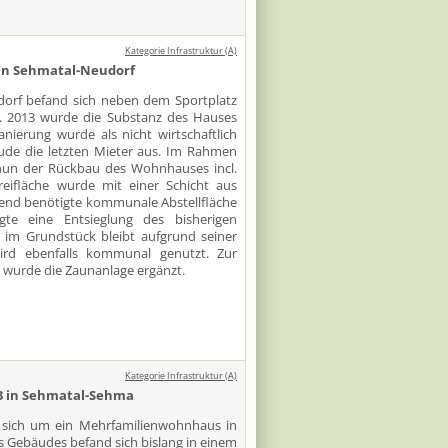
Kategorie Infrastruktur (A)
in Sehmatal-Neudorf
dorf befand sich neben dem Sportplatz
. 2013 wurde die Substanz des Hauses
anierung wurde als nicht wirtschaftlich
ude die letzten Mieter aus. Im Rahmen
un der Rückbau des Wohnhauses incl.
eifläche wurde mit einer Schicht aus
gend benötigte kommunale Abstellfläche
gte eine Entsieglung des bisherigen
im Grundstück bleibt aufgrund seiner
rd ebenfalls kommunal genutzt. Zur
wurde die Zaunanlage ergänzt.
Kategorie Infrastruktur (A)
3 in Sehmatal-Sehma
sich um ein Mehrfamilienwohnhaus in
s Gebäudes befand sich bislang in einem