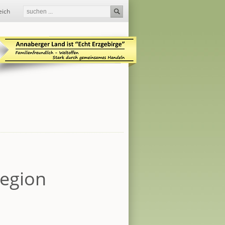
eich
egion