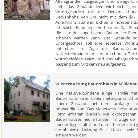
Altersgründen ausgezogen und wenige Jahr
steht das Gebäude leer, wird nicht genut
Vorortgespräch mit der Denkmalschutz
Deckenhöhe von 2m nicht mit dem §47 S
Aufenthaltsräume im Lichten mindestens 2
erhebliche Baumängel vorhanden. Das Ge
die Liste der abgerissenen Denkmäler über,
erhalten werden kann. Das Gebäude sol
Untergeschoss soll eine separate Wohnun
entstehen. Im Zuge der Baumaßnahmen
Natursteinmauern mit dem schönen Türstu
wurmbefallene Dach und das Obergeschos
passend zum Ortskern neu aufgesetzt.
Wiedernutzung Bauernhaus in Mildenau
Eine naturverbundene junge Familie mi
Bauernhaus ihren Lebensmittelpunkt schaf
einem Zustand, bei dem umfangreich
notwendig sind. Das Mauerwerk besteht au
Form erhalten bleiben. Mit ökologischen
Bauernhauses neu erfunden. Im Zuge der
ebenerdig gestaltet und damit barrierearm ge
(kombinierte Heizung Pellet-Holz) sowie
erneuert werden.