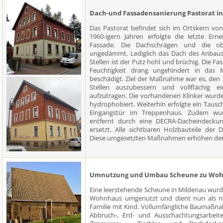
Dach-und Fassadensanierung Pastorat in
Das Pastorat befindet sich im Ortskern von
1960-igern Jahren erfolgte die letzte E
Fassade. Die Dachschrägen und die ob
ungedämmt. Lediglich das Dach des Anbaus
Stellen ist der Putz hohl und brüchig. Die F
Feuchtigkeit drang ungehindert in das 
beschädigt. Ziel der Maßnahme war es, den 
Stellen auszubessern und vollflächig 
aufzutragen. Die vorhandenen Klinker wurde
hydrophobiert. Weiterhin erfolgte ein Tausch
Eingangstür im Treppenhaus. Zudem wu
entfernt durch eine DECRA-Dacheindeck
ersetzt. Alle sichtbaren Holzbauteile der
Diese umgesetzten Maßnahmen erhöhen den
Umnutzung und Umbau Scheune zu Woh
Eine leerstehende Scheune in Mildenau wu
Wohnhaus umgenutzt und dient nun als ne
Familie mit Kind. Vollumfängliche Baumaßna
Abbruch-, Erd- und Ausschachtungsarbeite