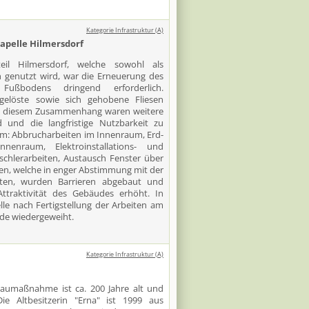
Kategorie Infrastruktur (A)
apelle Hilmersdorf
eil Hilmersdorf, welche sowohl als
n genutzt wird, war die Erneuerung des
ußbodens dringend erforderlich.
bgelöste sowie sich gehobene Fliesen
. In diesem Zusammenhang waren weitere
 und die langfristige Nutzbarkeit zu
em: Abbrucharbeiten im Innenraum, Erd-
nenraum, Elektroinstallations- und
schlerarbeiten, Austausch Fenster über
ten, welche in enger Abstimmung mit der
gten, wurden Barrieren abgebaut und
Attraktivität des Gebäudes erhöht. In
e nach Fertigstellung der Arbeiten am
de wiedergeweiht.
Kategorie Infrastruktur (A)
aumaßnahme ist ca. 200 Jahre alt und
ie Altbesitzerin "Erna" ist 1999 aus