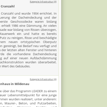
Kategorie Infrastruktur (A)
 Cranzahl
 Cranzahl und wurde 1904 errichtet. In
rneuerung der Dacheindeckung und der
erste Geschossdecke waren bislang
 erhielt 1986 eine Dämmung. An vielen
assade war bislang von Rissen überzogen,
Mauerwerk ein und hatte es bereits
Putz zu reinigen, Risse und beschädigte
einem neuen ortstypischen Oberputz
n gereinigt, bei Bedarf neu verfugt und
 der letzten alten Fenster und hinteren
rde die vorhandene Dacheindeckung
ung auf einer neuen Aufdachdämmung
 Dachkonstruktion wurden überarbeitet.
 Wert des Gebäudes.
Kategorie Infrastruktur (A)
nhaus in Mildenau
rde über das Programm LEADER zu einem
uer Lebensmittelpunkt für eine junge
hmen wurden realisiert, unter anderem:
n, Maurer-, Beton, und Putzarbeiten,