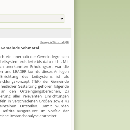
Kategorie Wirtschaft (B)
m Gemeinde Sehmatal
ichtete innerhalb der Gemeindegrenzen
Leitsystem existierte bis dato nicht. Mit
ich anerkannten Erholungsort war die
eben und LEADER konnte dieses Anliegen
 Errichtung des Leitsystems ist als
wicklungskonzept (TEK) der Gemeinde
nheitlicher Gestaltung gehören folgende
an den Ortseingangsbereichen, 2.)
derung aller relevanten Einrichtungen
afeln in verschiedenen Größen sowie 4.)
inzelnen Ortsteilen. Damit wurden
te Defizite ausgeräumt. Im Vorfeld der
he Bestandsanalyse erarbeitet.