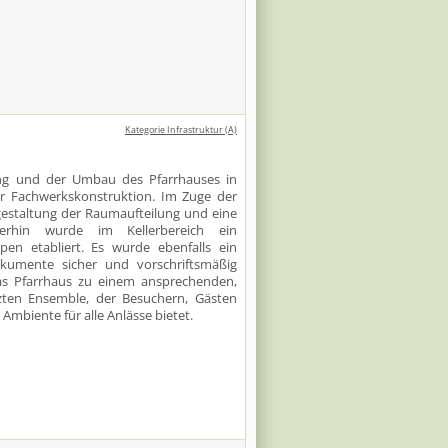
Kategorie Infrastruktur (A)
ng und der Umbau des Pfarrhauses in
r Fachwerkskonstruktion. Im Zuge der
taltung der Raumaufteilung und eine
terhin wurde im Kellerbereich ein
en etabliert. Es wurde ebenfalls ein
okumente sicher und vorschriftsmäßig
 Pfarrhaus zu einem ansprechenden,
zten Ensemble, der Besuchern, Gästen
mbiente für alle Anlässe bietet.