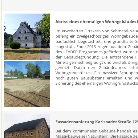
Abriss eines ehemaligen Wohngebäudes 
Im erweiterten Ortskern von Sehmatal-Neu
bislang ein zweigeschossiges Wohngebäude
baufachlich begutachtet. Eine grundhafte S
eingestuft. Ende 2013 zogen aus dem Gebä
des LEADER-Programmes gefördert wurde n
der Gebäudegründung. Die entstandene Fr
Mineralgemisch begradigt und wird als drin
genutzt. Durch den Gebäudeabriss erfol
Wohngrundstückes. Ein massiver Schuppen 
noch guten Bausubstanz erhalten und wi
Sicherung des ehemaligen Wohngrundstücks 
Fassadensanierung Karlsbader Straße 12
Bei dem kommunalen Gebäude handelt es 
Massivbauweise (Naturstein). Die Fassade de