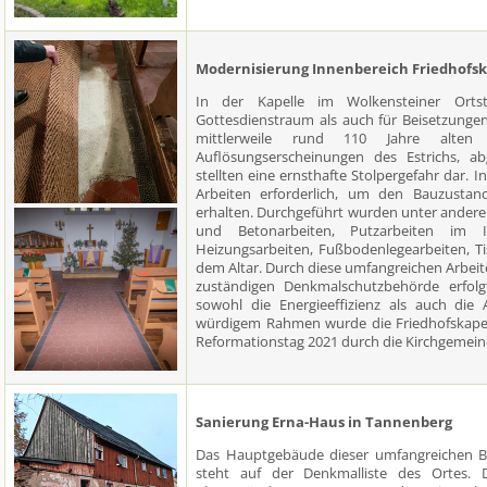
Modernisierung Innenbereich Friedhofsk
In der Kapelle im Wolkensteiner Ortst
Gottesdienstraum als auch für Beisetzunge
mittlerweile rund 110 Jahre alten F
Auflösungserscheinungen des Estrichs, a
stellten eine ernsthafte Stolpergefahr dar
Arbeiten erforderlich, um den Bauzustand
erhalten. Durchgeführt wurden unter ander
und Betonarbeiten, Putzarbeiten im In
Heizungsarbeiten, Fußbodenlegearbeiten, Ti
dem Altar. Durch diese umfangreichen Arbei
zuständigen Denkmalschutzbehörde erfol
sowohl die Energieeffizienz als auch die 
würdigem Rahmen wurde die Friedhofskapell
Reformationstag 2021 durch die Kirchgemein
Sanierung Erna-Haus in Tannenberg
Das Hauptgebäude dieser umfangreichen B
steht auf der Denkmalliste des Ortes. D