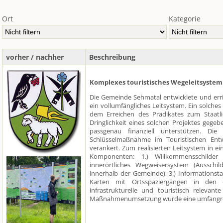
Ort
Kategorie
vorher / nachher
Beschreibung
Komplexes touristisches Wegeleitsyste
Die Gemeinde Sehmatal entwicklete und err
ein vollumfängliches Leitsystem. Ein solches 
dem Erreichen des Prädikates zum Staatl
Dringlichkeit eines solchen Projektes geg
passgenau finanziell unterstützen. Die
Schlüsselmaßnahme im Touristischen Ent
verankert. Zum realisierten Leitsystem in ei
Komponenten: 1.) Willkommensschilder 
innerörtliches Wegweisersystem (Ausschil
innerhalb der Gemeinde), 3.) Informationst
Karten mit Ortsspaziergängen in den e
infrastrukturelle und touristisch relevan
Maßnahmenumsetzung wurde eine umfangreic