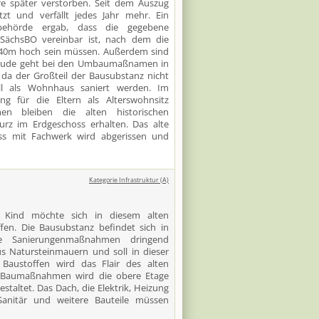
e später verstorben. Seit dem Auszug
zt und verfällt jedes Jahr mehr. Ein
behörde ergab, dass die gegebene
ächsBO vereinbar ist, nach dem die
,40m hoch sein müssen. Außerdem sind
bäude geht bei den Umbaumaßnamen in
 da der Großteil der Bausubstanz nicht
l als Wohnhaus saniert werden. Im
g für die Eltern als Alterswohnsitz
 bleiben die alten historischen
rz im Erdgeschoss erhalten. Das alte
s mit Fachwerk wird abgerissen und
Kategorie Infrastruktur (A)
t Kind möchte sich in diesem alten
fen. Die Bausubstanz befindet sich in
e Sanierungenmaßnahmen dringend
s Natursteinmauern und soll in dieser
 Baustoffen wird das Flair des alten
 Baumaßnahmen wird die obere Etage
staltet. Das Dach, die Elektrik, Heizung
 Sanitär und weitere Bauteile müssen