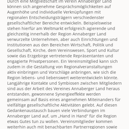
Durch eine Mitgliedschaft im Verein Annaberger Land
können sich angenehme Gesprächsmöglichkeiten auf
Augenhöhe und individuelle Verknüpfungen mit
regionalen Entscheidungsträgern verschiedenster
gesellschaftlicher Bereiche entwickeln. Beispielsweise
stehen hierfür am Weltmarkt erfolgreich agierende und
gleichzeitig innerhalb der Region Annaberger Land
verwurzelte Unternehmen, aber auch Einrichtungen und
Institutionen aus den Bereichen Wirtschaft, Politik und
Gesellschaft, Kirche, dem Vereinswesen, Sport und Kultur
sowie das Erzgebirge vertretende Repräsentanten und
engagierte Privatpersonen. Ein Vereinsmitglied kann sich
zudem in die Gestaltung von Regionalveranstaltungen
aktiv einbringen und Vorschläge anbringen, wie sich die
Region lebens- und liebenswert weiterentwickeln könnte.
Langjährige Kontakte und Symbiosen zwischen Mitgliedern
sind aus der Arbeit des Vereines Annaberger Land heraus
entstanden, gewonnene Synergieeffekte werden
gemeinsam auf Basis eines angenehmen Miteinanders für
vielfältige gesellschaftliche Aktivitäten gelebt. Auf diesen
Gedankenaustausch bauen viele Verbindungen im
Annaberger Land auf, um „Hand in Hand“ für die Region
etwas Gutes tun zu wollen. Vereinsmitglieder kommen
weiterhin auch mit benachbarten Partnerregionen sowie