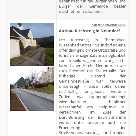
Vereinsfest für die Bürgerinnen und
Bürger der Gemeinde besser
durchführen zu können.
Kategorie Infrastruktur (A)
Ausbau Kirchsteig in Neundorf
Der Kirchsteig in Thermalbad
Wiesenbad Ortsteil Neundorf ist eine
öffentlich gewidmete Ortsstraße und
führt als einzige Zufahrtsmöglichkeit
zur ortsbildprägenden evangelisch-
lutherischen Kirche Neundorf sowie
zum Friedhof mit Trauerhalle. Der
bisherige Zustand der
Gemeindestraße war teilweise
unbefestigt - diese sollte daher
nachhaltig ausgebaut werden.
Zudem war topographiebedingt
wiederkehrend erheblicher
Wasseranfall am Tiefpunkt zu
verzeichnen. Im Zuge der
Durchführung der Baumaßnahme
wurde unter anderem auch die
Erneuerung der
Straßenentwässerungseinrichtungen