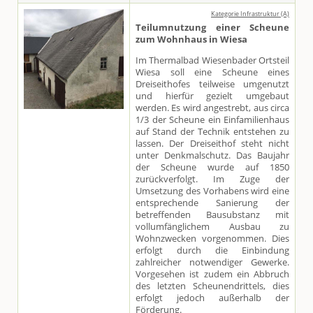
Kategorie Infrastruktur (A)
Teilumnutzung einer Scheune
zum Wohnhaus in Wiesa
Im Thermalbad Wiesenbader Ortsteil
Wiesa soll eine Scheune eines
Dreiseithofes teilweise umgenutzt
und hierfür gezielt umgebaut
werden. Es wird angestrebt, aus circa
1/3 der Scheune ein Einfamilienhaus
auf Stand der Technik entstehen zu
lassen. Der Dreiseithof steht nicht
unter Denkmalschutz. Das Baujahr
der Scheune wurde auf 1850
zurückverfolgt. Im Zuge der
Umsetzung des Vorhabens wird eine
entsprechende Sanierung der
betreffenden Bausubstanz mit
vollumfänglichem Ausbau zu
Wohnzwecken vorgenommen. Dies
erfolgt durch die Einbindung
zahlreicher notwendiger Gewerke.
Vorgesehen ist zudem ein Abbruch
des letzten Scheunendrittels, dies
erfolgt jedoch außerhalb der
Förderung.