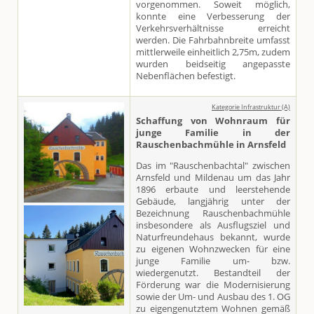
vorgenommen. Soweit möglich,
konnte eine Verbesserung der
Verkehrsverhältnisse erreicht
werden. Die Fahrbahnbreite umfasst
mittlerweile einheitlich 2,75m, zudem
wurden beidseitig angepasste
Nebenflächen befestigt.
Kategorie Infrastruktur (A)
Schaffung von Wohnraum für
junge Familie in der
Rauschenbachmühle in Arnsfeld
Das im "Rauschenbachtal" zwischen
Arnsfeld und Mildenau um das Jahr
1896 erbaute und leerstehende
Gebäude, langjährig unter der
Bezeichnung Rauschenbachmühle
insbesondere als Ausflugsziel und
Naturfreundehaus bekannt, wurde
zu eigenen Wohnzwecken für eine
junge Familie um- bzw.
wiedergenutzt. Bestandteil der
Förderung war die Modernisierung
sowie der Um- und Ausbau des 1. OG
zu eigengenutztem Wohnen gemäß