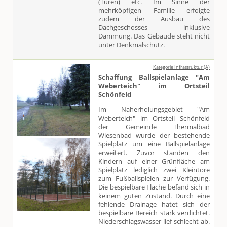
(Türen) etc. Im Sinne der
mehrköpfigen Familie erfolgte
zudem der Ausbau des
Dachgeschosses inklusive
Dämmung. Das Gebäude steht nicht
unter Denkmalschutz.
Kategorie Infrastruktur (A)
Schaffung Ballspielanlage "Am
Weberteich" im Ortsteil
Schönfeld
Im Naherholungsgebiet "Am
Weberteich" im Ortsteil Schönfeld
der Gemeinde Thermalbad
Wiesenbad wurde der bestehende
Spielplatz um eine Ballspielanlage
erweitert. Zuvor standen den
Kindern auf einer Grünfläche am
Spielplatz lediglich zwei Kleintore
zum Fußballspielen zur Verfügung.
Die bespielbare Fläche befand sich in
keinem guten Zustand. Durch eine
fehlende Drainage hatet sich der
bespielbare Bereich stark verdichtet.
Niederschlagswasser lief schlecht ab.