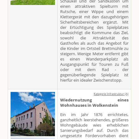
Schaukel und der Sandkasten um
einen attraktiven Spielturm mit
Rutsche, einer Wippe und einem
Klettergerät mit den dazugehörigen
Sicherheitsbereichen ergänzt. Mit
der Ertüchtigung des Spielplatzes
beabsichtigt die Kommune das Ziel,
sowohl die Attraktivität des
Gasthofes als auch das Angebot für
die Kinder im Ortsteil Brettmühle zu
steigern. Wenige Meter entfernt gibt
es einen Wanderparkplatz als
Ausgangspunkt für Touren zu Fuß
oder mit dem Rad - der
gegenüberliegende Spielplatz ist
hierfür ein idealer Zwischenstopp.
Kategorie Infrastruktur (A)
Wiedernutzung eines
Wohnhauses in Wolkenstein
Ein im Jahr 1876 errichtetes,
ganzheitlich leerstehendes, größeres
Wohngebäude wies erheblichen
Sanierungsbedarf auf. Durch das
umgesetzte Fördervorhaben dient