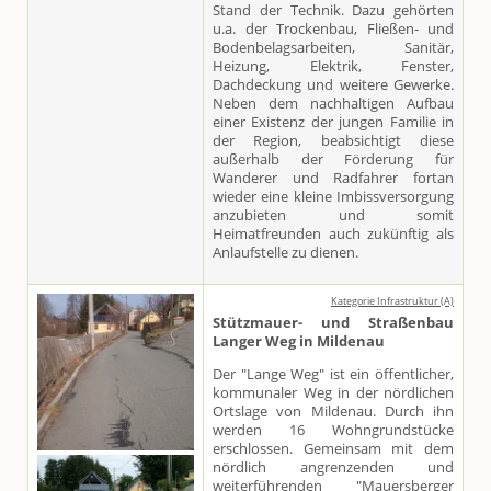
Stand der Technik. Dazu gehörten
u.a. der Trockenbau, Fließen- und
Bodenbelagsarbeiten, Sanitär,
Heizung, Elektrik, Fenster,
Dachdeckung und weitere Gewerke.
Neben dem nachhaltigen Aufbau
einer Existenz der jungen Familie in
der Region, beabsichtigt diese
außerhalb der Förderung für
Wanderer und Radfahrer fortan
wieder eine kleine Imbissversorgung
anzubieten und somit
Heimatfreunden auch zukünftig als
Anlaufstelle zu dienen.
Kategorie Infrastruktur (A)
Stützmauer- und Straßenbau
Langer Weg in Mildenau
Der "Lange Weg" ist ein öffentlicher,
kommunaler Weg in der nördlichen
Ortslage von Mildenau. Durch ihn
werden 16 Wohngrundstücke
erschlossen. Gemeinsam mit dem
nördlich angrenzenden und
weiterführenden "Mauersberger