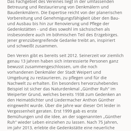
Das Fachgebiet des Vereines liegt in der umfassenden
Betreuung und Restaurierung von Denkmälern und
Baudenkmälern. Die Expertise reicht von der planerischen
Vorbereitung und Genehmigungsfähigkeit über den Bau-
und Ausbau bis hin zur Renovierung und Pflege der
Gedenkstätten - und dies sowohl im sächsischen als
insbesondere auch im böhmischen Teil des Erzgebirges.
Jener grenzübergreifende Gedanke treibt an, inspiriert
und schweißt zusammen.
Den Verein gibt es bereits seit 2012. Seinerzeit vor ziemlich
genau 13 Jahren haben sich interessierte Personen ganz
bewusst zusammengeschlossen, um die noch
vorhandenen Denkmäler der Stadt Weipert und
Umgebung zu restaurieren, zu pflegen und für die
Nachwelt zu erhalten. Ein besonders hervorzuhebendes
Beispiel ist sicher das Naturdenkmal „Günther Ruh“ im
Weiperter Grund, welches bereits 1938 zum Gedenken an
den Heimatdichter und Liedermacher Anthon Günther
eingeweiht wurde. Über die Jahre war dieser Ort leider in
Vergessenheit geraten. Erst 1999 gab es erste
Bemühungen und die Idee, an der sogenannten „Günther
Ruh“ wieder Leben einziehen zu lassen. Nach 75 Jahren,
im Jahr 2013, erlebte die Gedenkstätte eine neuerliche