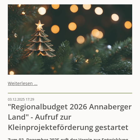
Eine
Weiterlesen …
frohe
Weihnacht
03.12.2025 17:29
sowie
"Regionalbudget 2026 Annaberger
herzliche
Grüße
Land" - Aufruf zur
und
Wünsche
Kleinprojekteförderung gestartet
zum
Jahreswechsel
Zum 03. Dezember 2025 ruft der Verein zur Entwicklung