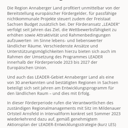
"99
Funken"
Die Region Annaberger Land profitiert unmittelbar von der
als
Bereitstellung europäischer Fördergelder, für passfähige
"i-
nichtkommunale Projekte steuert zudem der Freistaat
Punkt"
Sachsen Budget zusätzlich bei. Der Förderansatz „LEADER“
zur
verfolgt seit Jahren das Ziel, die Wettbewerbsfähigkeit zu
LEADER-
erhöhen sowie Attraktivität und Rahmenbedingungen
Förderung
aufzuwerten im Sinne lebens- und liebenswerter
ländlicher Räume. Verschiedenste Ansätze und
Unterstützungsmöglichkeiten hierzu bieten sich auch im
Rahmen der Umsetzung des Programmes LEADER
innerhalb der Förderperiode 2023 bis 2027 der
Europäischen Union.
Und auch das LEADER-Gebiet Annaberger Land als eine
von 30 anerkannten und bestätigten Regionen in Sachsen
beteiligt sich seit Jahren am Entwicklungsprogramm für
den ländlichen Raum – und dies mit Erfolg.
In dieser Förderperiode rufen die Verantwortlichen des
zuständigen Regionalmanagements mit Sitz im Mildenauer
Ortsteil Arnsfeld in Intervallform konkret seit Sommer 2023
wiederkehrend dazu auf, gemäß genehmigtem
Aktionsplan der LEADER-Entwicklungsstrategie (kurz LES)