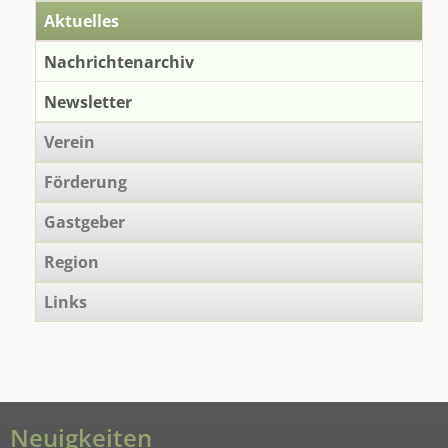
beidseits
Aktuelles
der
Grenze
Nachrichtenarchiv
Newsletter
Verein
Förderung
Gastgeber
Region
Links
Neuigkeiten