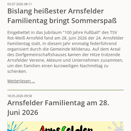
03.07.2026 08:11
von
Bislang heißester Arnsfelder
LEADER-
Fördervorhaben
Familientag bringt Sommerspaß
gestartet
/
Eingebettet in das Jubiläum "100 Jahre Fußball" des TSV
Einreichungsfrist
Rot-Weiß Arnsfeld fand am 28. Juni 2026 der 24. Arnsfelder
30.09.2026
Familientag statt, in diesem Jahr einmalig federführend
organisiert durch die Gemeinde Mildenau. Auf dem Areal
des Dorfgemeinschaftshauses kamen der Hitze trotzende
Arnsfelder Vereine, Akteure und Unternehmen zusammen,
um den Familien einen kurzweiligen Nachmittag zu
schenken.
Bislang
Weiterlesen …
heißester
Arnsfelder
18.05.2026 09:58
Familientag
Arnsfelder Familientag am 28.
bringt
Sommerspaß
Juni 2026