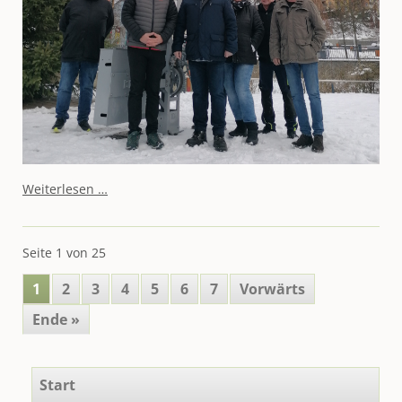
Verein
Weiterlesen …
Denkmalpflege
Weipert
e.V.
Seite 1 von 25
ausgezeichnet
-
1
2
3
4
5
6
7
Vorwärts
30.
Vereinspreis
Ende »
Annaberger
Land
würdigt
Navigation
nachbarschaftliches
Start
überspringen
Engagement