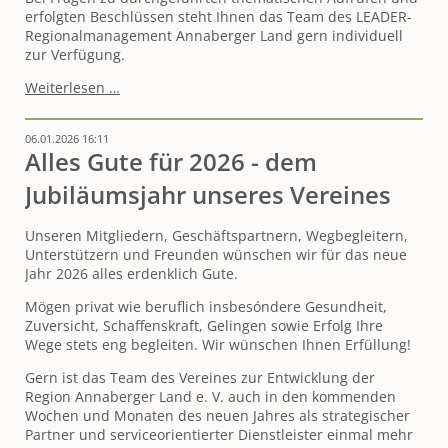
erfolgten Beschlüssen steht Ihnen das Team des LEADER-
Regionalmanagement Annaberger Land gern individuell
zur Verfügung.
Budget
Weiterlesen …
von
über
06.01.2026 16:11
1,1
Alles Gute für 2026 - dem
Mio.
Euro
Jubiläumsjahr unseres Vereines
gevotet
–
Unseren Mitgliedern, Geschäftspartnern, Wegbegleitern,
LEADER-
Unterstützern und Freunden wünschen wir für das neue
Fördergelder
Jahr 2026 alles erdenklich Gute.
unterstützen
einmal
Mögen privat wie beruflich insbesóndere Gesundheit,
mehr
Zuversicht, Schaffenskraft, Gelingen sowie Erfolg Ihre
regionsspezifische
Wege stets eng begleiten. Wir wünschen Ihnen Erfüllung!
Entwicklung
im
Gern ist das Team des Vereines zur Entwicklung der
Gebiet
Region Annaberger Land e. V. auch in den kommenden
Annaberger
Wochen und Monaten des neuen Jahres als strategischer
Land
Partner und serviceorientierter Dienstleister einmal mehr