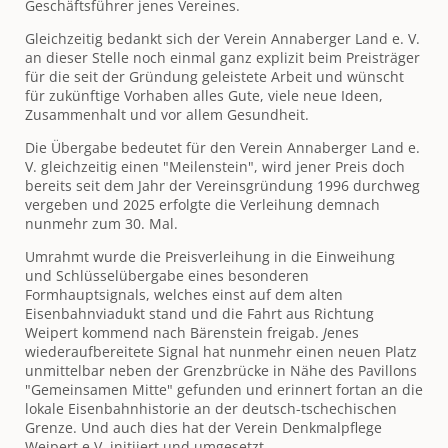
Geschäftsführer jenes Vereines.
Gleichzeitig bedankt sich der Verein Annaberger Land e. V.
an dieser Stelle noch einmal ganz explizit beim Preisträger
für die seit der Gründung geleistete Arbeit und wünscht
für zukünftige Vorhaben alles Gute, viele neue Ideen,
Zusammenhalt und vor allem Gesundheit.
Die Übergabe bedeutet für den Verein Annaberger Land e.
V. gleichzeitig einen "Meilenstein", wird jener Preis doch
bereits seit dem Jahr der Vereinsgründung 1996 durchweg
vergeben und 2025 erfolgte die Verleihung demnach
nunmehr zum 30. Mal.
Umrahmt wurde die Preisverleihung in die Einweihung
und Schlüsselübergabe eines besonderen
Formhauptsignals, welches einst auf dem alten
Eisenbahnviadukt stand und die Fahrt aus Richtung
Weipert kommend nach Bärenstein freigab.
J
enes
wiederaufbereitete Signal hat nunmehr einen neuen Platz
unmittelbar neben der Grenzbrücke in Nähe des Pavillons
"Gemeinsamen Mitte" gefunden und erinnert fortan an die
lokale Eisenbahnhistorie an der deutsch-tschechischen
Grenze. Und auch dies hat der Verein Denkmalpflege
Weipert e.V. initiiert und umgesetzt...