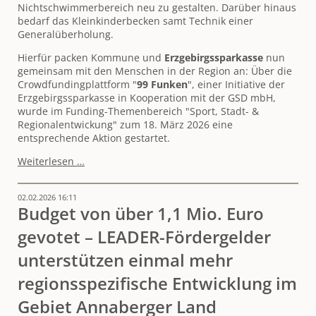
Nichtschwimmerbereich neu zu gestalten. Darüber hinaus
bedarf das Kleinkinderbecken samt Technik einer
Generalüberholung.
Hierfür packen Kommune und
Erzgebirgssparkasse
nun
gemeinsam mit den Menschen in der Region an: Über die
Crowdfundingplattform "
99 Funken
", einer Initiative der
Erzgebirgssparkasse in Kooperation mit der GSD mbH,
wurde im Funding-Themenbereich "
Sport, Stadt- &
Regionalentwickung" zum 18. März 2026 eine
entsprechende Aktion gestartet.
"Eine
Weiterlesen …
Schönheitskur
für
02.02.2026 16:11
das
Budget von über 1,1 Mio. Euro
Freibad
Mildenau"
gevotet – LEADER-Fördergelder
-
Gestartetes
unterstützen einmal mehr
Crowdfunding
regionsspezifische Entwicklung im
der
Erzgebirgssparkasse
Gebiet Annaberger Land
über