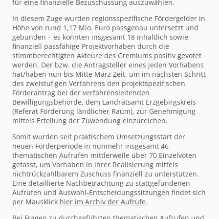
für eine finanzielle Bezuschussung auszuwählen.
In diesem Zuge wurden regionsspezifische Fördergelder in
Höhe von rund 1,17 Mio. Euro passgenau untersetzt und
gebunden – es konnten insgesamt 18 inhaltlich sowie
finanziell passfähige Projektvorhaben durch die
stimmberechtigten Akteure des Gremiums positiv gevotet
werden. Der bzw. die Antragsteller eines jeden Vorhabens
hat/haben nun bis Mitte März Zeit, um im nächsten Schritt
des zweistufigen Verfahrens den projektspezifischen
Förderantrag bei der verfahrensleitenden
Bewilligungsbehörde, dem Landratsamt Erzgebirgskreis
(Referat Förderung ländlicher Raum), zur Genehmigung
mittels Erteilung der Zuwendung einzureichen.
Somit wurden seit praktischem Umsetzungsstart der
neuen Förderperiode in nunmehr insgesamt 46
thematischen Aufrufen mittlerweile über 70 Einzelvoten
gefasst, um Vorhaben in ihrer Realisierung mittels
nichtrückzahlbarem Zuschuss finanziell zu unterstützen.
Eine detaillierte Nachbetrachtung zu stattgefundenen
Aufrufen und Auswahl-Entscheidungssitzungen findet sich
per Mausklick
hier im Archiv der Aufrufe
.
Bei Fragen zu durchgeführten thematischen Aufrufen und