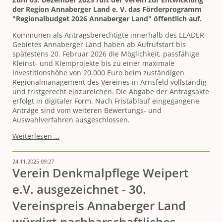
der Region Annaberger Land e. V. das Förderprogramm
"Regionalbudget 2026 Annaberger Land" öffentlich auf.
Kommunen als Antragsberechtigte innerhalb des LEADER-
Gebietes Annaberger Land haben ab Aufrufstart bis
spätestens 20. Februar 2026 die Möglichkeit, passfähige
Kleinst- und Kleinprojekte bis zu einer maximale
Investitionshöhe von 20.000 Euro beim zuständigen
Regionalmanagement des Vereines in Arnsfeld vollständig
und fristgerecht einzureichen. Die Abgabe der Antragsakte
erfolgt in digitaler Form. Nach Fristablauf eingegangene
Anträge sind vom weiteren Bewertungs- und
Auswahlverfahren ausgeschlossen.
"Regionalbudget
Weiterlesen …
2026
Annaberger
24.11.2025 09:27
Land"
Verein Denkmalpflege Weipert
-
Aufruf
e.V. ausgezeichnet - 30.
zur
Kleinprojekteförderung
Vereinspreis Annaberger Land
gestartet