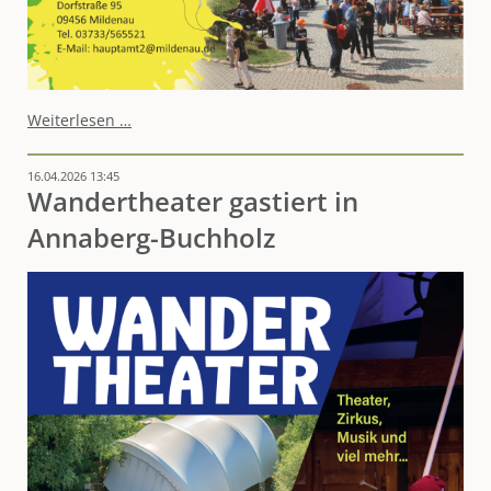
Arnsfelder
Weiterlesen …
Familientag
am
16.04.2026 13:45
28.
Wandertheater gastiert in
Juni
2026
Annaberg-Buchholz