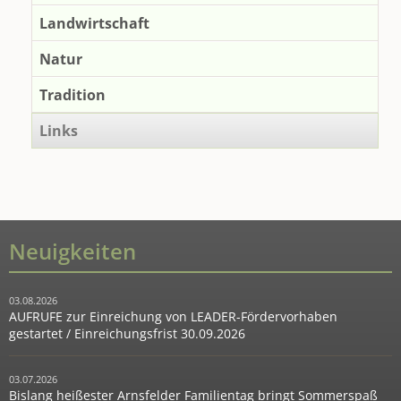
Landwirtschaft
Natur
Tradition
Links
Neuigkeiten
03.08.2026
AUFRUFE zur Einreichung von LEADER-Fördervorhaben
gestartet / Einreichungsfrist 30.09.2026
03.07.2026
Bislang heißester Arnsfelder Familientag bringt Sommerspaß