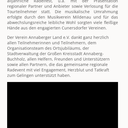
alljährliche Radelfest, u.a. mit der Präsentation
regionaler Partner und Anbieter sowie Verlosung für die
Tourteilnehmer statt. Die musikalische Umrahmung
erfolgte durch den Musikverein Mildenau und für das
abwechslungsreiche leibliche Wohl sorgten viele fleißige
Hände aus den engagierten Cunersdorfer Vereinen.
Der Verein Annaberger Land e.V. dankt ganz herzlich
allen Teilnehmerinnen und Teilnehmern, dem
Organisationsteam des Ortsjubiläums, der
Stadtverwaltung der Großen Kreisstadt Annaberg-
Buchholz, allen Helfern, Freunden und Unterstützern
sowie allen Partnern, die das gemeinsame regionale
Radevent mit viel Engagement, Herzblut und Tatkraft
zum Gelingen unterstützt haben.
Video
Player