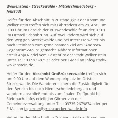
Wolkenstein - Streckewalde - Mittelschmiedeberg -
Jöhstadt
Helfer für den Abschnitt in Zuständigkeit der Kommune
Wolkenstein treffen sich mit Fahrrädern am 29. April um
9.00 Uhr im Bereich der Buswendeschleife an der B 101
im Ortsteil Schönbrunn. Auf zwei Rädern wird sich auf
den Weg gen Streckewalde und bei Interesse weiter bis
nach Steinbach zum gemeinsamen Ziel am "Andreas-
Gegentrum-Stolln" gemacht. Nähere Informationen
erteilt Anja Riedel vom Gästebüro der Stadt Wolkenstein
unter Tel.: 037369-87123 oder per E-Mail an
info@stadt-
wolkenstein.de
.
Helfer für den
Abschnitt Großrückerswalde
treffen sich
um 9.00 Uhr auf dem Wanderparkplatz im Ortsteil
Streckewalde. Die Wanderer sichern die Zuständigkeit für
den Bereich bis nach Niederschmiedeberg ab und
wandern anschließend bis zum finalen Treffpunkt bis
Steinbach. Infos erteilt Jan Görner von der
Gemeindeverwaltung unter Tel.: 03735-2679874 oder per
E-Mail an
j.goerner@grossrueckerswalde.info
.
Helfer für den Abschnitt in Zuständigkeit der Kommune