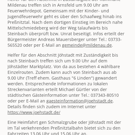
Mildenau treffen sich in Arnsfeld um 9.00 Uhr am
Feuerwehrdepot. Gemeinsam mit der Kinder- und
Jugendfeuerwehr geht es über den Schaafweg hinab ins
Preßnitztal. Nach dem dortigen Einstieg im Bereich nahe
Mittelschmiedeberg wird der Weg talaufwärts bis
Steinbach überprüft bzw. Unrat beseitigt. Infos erteilt der
Bürgermeister Andreas Mauersberger unter Tel.: 03733-
565520 oder per E-Mail an
gemeinde@mildenau.de
.
Helfer für den Abschnitt Jöhstadt mit Zuständigkeit bis
nach Steinbach treffen sich um 9.00 Uhr auf dem
Jöhstädter Marktplatz. Von da aus bestehen 4 wählbare
Einzelrouten. Zudem kann auch von Steinbach aus ab
9.00 Uhr (Treff ehem. Gasthaus "6 Linden") gewandert
werden. Entsprechende Informationen zu lokalen
Streckenvarianten erteilt Michael Gürtler von der
städtischen Gästeinformation unter Tel.: 037343-80510
oder per E-Mail an
gaesteinformation@joehstadt.de
.
Details finden sich zudem im Internet unter
https://www.joehstadt.de/
Eine Heimfahrt gen Schmalzgrube oder Jöhstadt mit der
im Tal verkehrenden Preßnitztalbahn bietet sich zu den
Fahrzeiten 13.06 Uhr und 15.06 Uhr an.