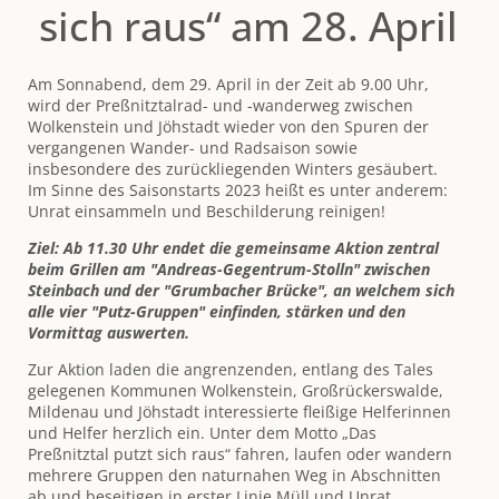
sich raus“ am 28. April
Am Sonnabend, dem 29. April in der Zeit ab 9.00 Uhr,
wird der Preßnitztalrad- und -wanderweg zwischen
Wolkenstein und Jöhstadt wieder von den Spuren der
vergangenen Wander- und Radsaison sowie
insbesondere des zurückliegenden Winters gesäubert.
Im Sinne des Saisonstarts 2023 heißt es unter anderem:
Unrat einsammeln und Beschilderung reinigen!
Ziel: Ab 11.30 Uhr endet die gemeinsame Aktion zentral
beim Grillen am "Andreas-Gegentrum-Stolln" zwischen
Steinbach und der "Grumbacher Brücke", an welchem sich
alle vier "Putz-Gruppen" einfinden, stärken und den
Vormittag auswerten.
Zur Aktion laden die angrenzenden, entlang des Tales
gelegenen Kommunen Wolkenstein, Großrückerswalde,
Mildenau und Jöhstadt interessierte fleißige Helferinnen
und Helfer herzlich ein. Unter dem Motto „Das
Preßnitztal putzt sich raus“ fahren, laufen oder wandern
mehrere Gruppen den naturnahen Weg in Abschnitten
ab und beseitigen in erster Linie Müll und Unrat.